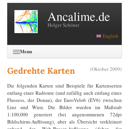
Ancalime.de
Holger Schöner
English
Navigation
Menu
überspringen
Gedrehte Karten
(Oktober 2009)
Die folgenden Karten sind Beispiele für Kartenserien
entlang einer Radroute (und zufällig auch entlang eines
Flussess, der Donau), der EuroVelo6 (EV6) zwischen
Linz und Wien. Die Bilder wurden im Maßstab
1:100,000 generiert (bei angenommenen 72dpi
Bildschirm-Auflösung), aber als Übersicht verkleinert
anhand der Web-Broser-Auflösung (daher der