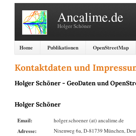
Ancalime.de
Holger Schöner
Home
Navigation
Publikationen
OpenStreetMap
überspringen
Kontaktdaten und Impressu
Holger Schöner - GeoDaten und OpenSt
Holger Schöner
Email:
holger.schoener (at) ancalime.de
Adresse:
Nixenweg 6a, D-81739 München, Deu