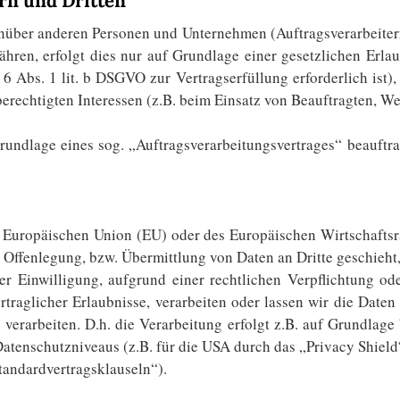
rn und Dritten
über anderen Personen und Unternehmen (Auftragsverarbeitern o
ähren, erfolgt dies nur auf Grundlage einer gesetzlichen Erla
 6 Abs. 1 lit. b DSGVO zur Vertragserfüllung erforderlich ist), 
erechtigten Interessen (z.B. beim Einsatz von Beauftragten, Web
rundlage eines sog. „Auftragsverarbeitungsvertrages“ beauftr
er Europäischen Union (EU) oder des Europäischen Wirtschafts
ffenlegung, bzw. Übermittlung von Daten an Dritte geschieht, e
rer Einwilligung, aufgrund einer rechtlichen Verpflichtung o
ertraglicher Erlaubnisse, verarbeiten oder lassen wir die Date
erarbeiten. D.h. die Verarbeitung erfolgt z.B. auf Grundlage b
atenschutzniveaus (z.B. für die USA durch das „Privacy Shield“
Standardvertragsklauseln“).